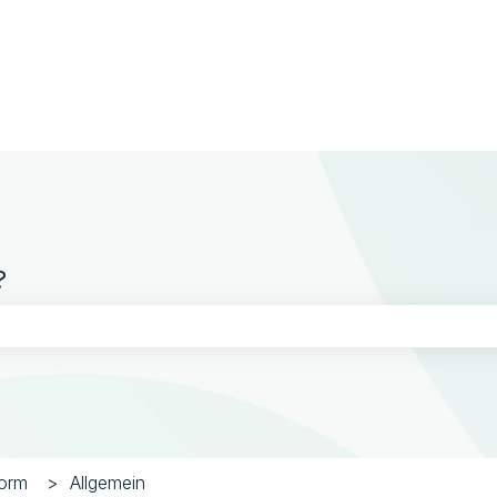
gen anzeigen
?
chfeld leer ist.
form
Allgemein