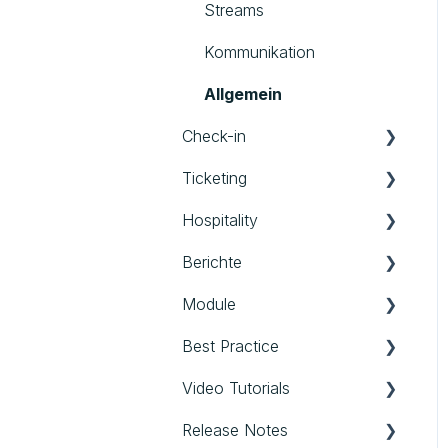
Referenten
Fotos
Streams
Externe Assets
Kommunikation
Allgemein
Check-in
Ticketing
Check-in App
Hospitality
Backoffice Check-in
Tickets
Berichte
Scan Agent App
Hospitality
Module
Berichte
Best Practice
Module
Video Tutorials
Best Practice
Release Notes
Login & erste Schritte