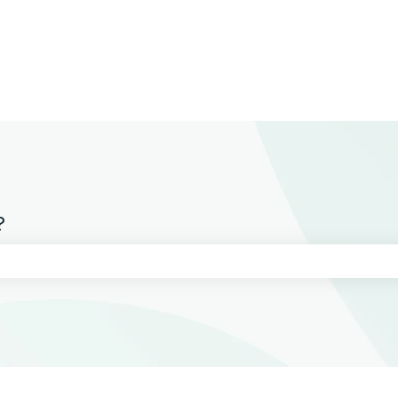
gen anzeigen
?
chfeld leer ist.