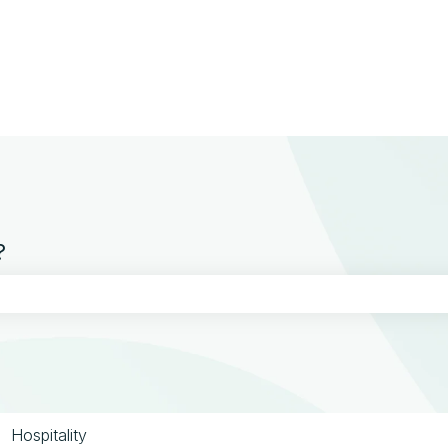
gen anzeigen
?
chfeld leer ist.
Hospitality