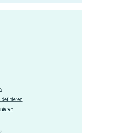
n
 definieren
nieren
be